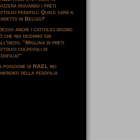
vizzera riguardo i preti
attolici pedofili: Quale sarà il
erdetto in Belgio?
desso anche i cattolici dicono
iò che noi dicemmo sin
ll'inizio. "Migliaia di preti
ttolici colpevoli di
edofilia!"
a posizione di RAEL nei
onfronti della pedofilia