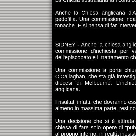
La Chiesa australiana fa i conti co
Anche la Chiesa anglicana d'Au
pedofilia. Una commissione inda
tonache. E si pensa di far interven
SIDNEY - Anche la chiesa anglica
commissione d'inchiesta per val
dell'episcopato e il trattamento ch
Una commissione a porte chiuse
O'Callaghan, che sta già investiga
diocesi di Melbourne. L'inchie
anglicana.
I risultati infatti, che dovranno
almeno in massima parte, resi not
Una decisione che si è attirata 
chiesa di fare solo opere di "pubb
al proprio interno, in realtà inesis