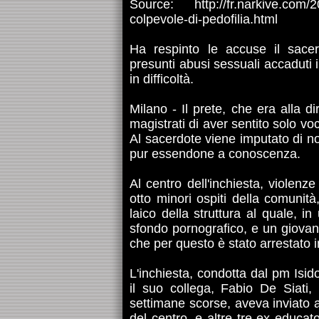
Source: http://fr.narkive.com/2
colpevole-di-pedofilia.html
Ha respinto le accuse il sacer
presunti abusi sessuali accaduti 
in difficoltà.
Milano - Il prete, che era alla d
magistrati di aver sentito solo vo
Al sacerdote viene imputato di n
pur essendone a conoscenza.
Al centro dell'inchiesta, violen
otto minori ospiti della comunit
laico della struttura al quale, i
sfondo pornografico, e un giovan
che per questo è stato arrestato i
L'inchiesta, condotta dal pm Isid
il suo collega, Fabio De Siati, 
settimane scorse, aveva inviato a
del centro, e altre tre ex educato