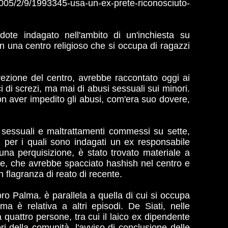
005/2/9/1993345-usa-un-ex-prete-riconosciuto-
dote indagato nell'ambito di un'inchiesta su
in una centro religioso che si occupa di ragazzi
irezione del centro, avrebbe raccontato oggi ai
ci di screzi, ma mai di abusi sessuali sui minori.
on aver impedito gli abusi, com'era suo dovere,
ze sessuali e maltrattamenti commessi su sette,
à, per i quali sono indagati un ex responsabile
n una perquisizione, è stato trovato materiale a
e, che avrebbe spacciato hashish nel centro e
n flagranza di reato di recente.
oro Palma. è parallela a quella di cui si occupa
ma è relativa a altri episodi. De Siati, nelle
 quattro persone, tra cui il laico ex dipendente
ri della comunità, l'avviso di conclusione delle