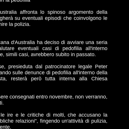
n la pedofilia
stralia affronta lo spinoso argomento della
gherà su eventuali episodi che coinvolgono le
ire la polizia.
na d'Australia ha deciso di avviare una seria
utare eventuali casi di pedofilia all'interno
e, simili casi, avrebbero subito in passato.
, presieduta dal patrocinatore legale Peter
ndo sulle denunce di pedofilia all'interno della
sta, resterà però tutta interna alla Chiesa
 essere consegnati entro novembre, non verranno,
i.
le ire e le critiche di molti, che accusano la
liche relazioni", fingendo un'attività di pulizia,
tente.