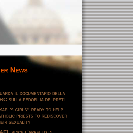
er News
uarda il documentario della
BC sulla pedofilia dei preti
Rael's girls” ready to help
atholic priests to rediscover
heir sexuality
AEL vince l'appello in