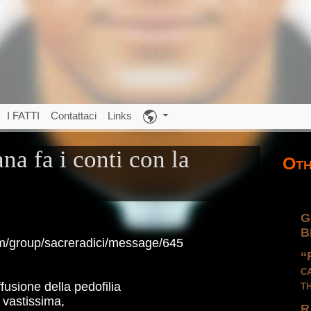
I FATTI
Contattaci
Links
na fa i conti con la
Oth
G
B
om/group/sacreradici/message/645
“
c
t
fusione della pedofilia
' vastissima,
R