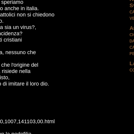
a, speriamo
S
o anche in italia.
c
 cattolici non si chiedono
v
o.
a sia un virus?,
A
incidenza?
c
 cristiani
da
ca
a, nessuno che
p
L
he l'origine del
c
 risiede nella
isto,
 di imitare il loro dio.
a/0,1007,141103,00.html