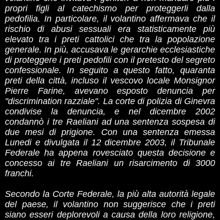
propri figli al catechismo per proteggerli dalla
pedofilia. In particolare, il volantino affermava che il
rischio di abusi sessuali era statisticamente più
elevato tra i preti cattolici che tra la popolazione
generale. In più, accusava le gerarchie ecclesiastiche
di proteggere i preti pedofili con il pretesto del segreto
confessionale. In seguito a questo fatto, quaranta
preti della città, incluso il vescovo locale Monsignor
Pierre Farine, avevano esposto denuncia per
"discrimination razziale". La corte di polizia di Ginevra
condivise la denuncia, e nel dicembre 2002
condannò i tre Raeliani ad una sentenza sospesa di
due mesi di prigione. Con una sentenza emessa
Lunedi e divulgata il 12 dicembre 2003, il Tribunale
Federale ha appena rovesciato questa decisione e
concesso ai tre Raeliani un risarcimento di 3000
franchi.
Secondo la Corte Federale, la più alta autorità legale
del paese, il volantino non suggerisce che i preti
siano esseri deplorevoli a causa della loro religione,