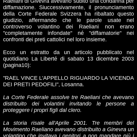
Raeliani di Givevra avevano subito una condanna per
diffamazione. Siuccessivamente, il pronunciamento
della Corte Federale Svizzera ha ribaltato questo
giudizio, affermando che le parole usate nel
controverso volantino dei Raeliani non erano
"completamente infondate" né "diffamatorie" nei
confronti dei preti cattolici nel loro insieme.
Ecco un estratto da un articolo pubblicato nel
quotidiano La Liberté di sabato 13 dicembre 2003
(pagina10):
"RAEL VINCE L'APPELLO RIGUARDO LA VICENDA
DEI PRETI PEDOFILI", Losanna.
La Corte Federale assolve tre Raeliani che avevano
distribuito dei volantini invitando le persone a
proteggere i propri figli dal clero.
La storia risale all'Aprile 2001. Tre membri del
Movimento Raeliano avevano distribuito a Ginevra un
volantino che invitava i genitori a non mandare più i