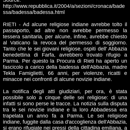
Source:
http://www.repubblica.it/2004/a/sezioni/cronaca/bade
ssa/badessa/badessa.html
RIETI - Ad alcune religiose indiane avrebbe tolto il
passaporto, ad altre non avrebbe permesso la
tessera sanitaria, per alcune, infine, avrebbe chiesto
al Vaticano la revoca del permesso di soggiorno.
Tanto che le sei giovani religiose, ospiti dell' Abbazia
benedettina di Farfa, avrebbero trovato rifugio a
Parma. Per questo la Procura di Rieti ha aperto un
fascicolo a carico della badessa dell'Abbazia, madre
Tekla Famiglietti, 66 anni, per violenze, ricatti e
minacce nei confronti di alcune novizie indiane.
La notifica degli atti giudiziari, per ora, è stata
possibile solo a cinque delle sei religiose: di una
infatti si sono perse le tracce. La notizia sulla disputa
tra le sei novizie indiane e la loro Abbadessa era
trapelata un anno fa a Parma. Le sei religiose
indiane, fuggite dalla casa d'accoglienza dell'Abbazia,
si erano rifugiate nei pressi della cittadina emiliana, a