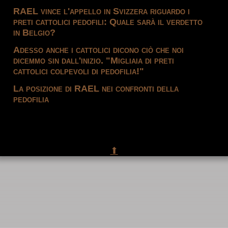
RAEL vince l'appello in Svizzera riguardo i
preti cattolici pedofili: Quale sarà il verdetto
in Belgio?
Adesso anche i cattolici dicono ciò che noi
dicemmo sin dall'inizio. "Migliaia di preti
cattolici colpevoli di pedofilia!"
La posizione di RAEL nei confronti della
pedofilia
⬆