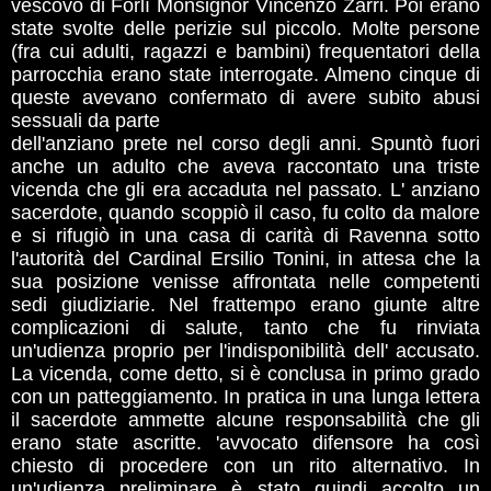
vescovo di Forlì Monsignor Vincenzo Zarri. Poi erano
state svolte delle perizie sul piccolo. Molte persone
(fra cui adulti, ragazzi e bambini) frequentatori della
parrocchia erano state interrogate. Almeno cinque di
queste avevano confermato di avere subito abusi
sessuali da parte
dell'anziano prete nel corso degli anni. Spuntò fuori
anche un adulto che aveva raccontato una triste
vicenda che gli era accaduta nel passato. L' anziano
sacerdote, quando scoppiò il caso, fu colto da malore
e si rifugiò in una casa di carità di Ravenna sotto
l'autorità del Cardinal Ersilio Tonini, in attesa che la
sua posizione venisse affrontata nelle competenti
sedi giudiziarie. Nel frattempo erano giunte altre
complicazioni di salute, tanto che fu rinviata
un'udienza proprio per l'indisponibilità dell' accusato.
La vicenda, come detto, si è conclusa in primo grado
con un patteggiamento. In pratica in una lunga lettera
il sacerdote ammette alcune responsabilità che gli
erano state ascritte. 'avvocato difensore ha così
chiesto di procedere con un rito alternativo. In
un'udienza preliminare è stato quindi accolto un