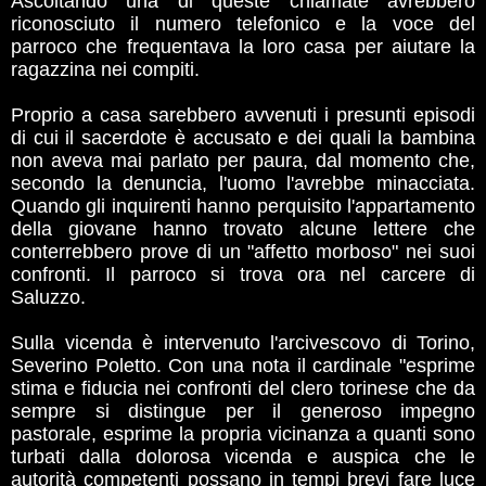
Ascoltando una di queste chiamate avrebbero
riconosciuto il numero telefonico e la voce del
parroco che frequentava la loro casa per aiutare la
ragazzina nei compiti.
Proprio a casa sarebbero avvenuti i presunti episodi
di cui il sacerdote è accusato e dei quali la bambina
non aveva mai parlato per paura, dal momento che,
secondo la denuncia, l'uomo l'avrebbe minacciata.
Quando gli inquirenti hanno perquisito l'appartamento
della giovane hanno trovato alcune lettere che
conterrebbero prove di un "affetto morboso" nei suoi
confronti. Il parroco si trova ora nel carcere di
Saluzzo.
Sulla vicenda è intervenuto l'arcivescovo di Torino,
Severino Poletto. Con una nota il cardinale "esprime
stima e fiducia nei confronti del clero torinese che da
sempre si distingue per il generoso impegno
pastorale, esprime la propria vicinanza a quanti sono
turbati dalla dolorosa vicenda e auspica che le
autorità competenti possano in tempi brevi fare luce