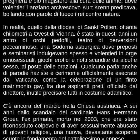
preghiera e pio magistero alla cura delle anime, dove
volentieri l’anziano arcivescovo Kurt Krenn predicava,
bollando con parole di fuoco i rei contro natura.
In realtà, quello della diocesi di Sankt Pölten, ottanta
chilometri a Ovest di Vienna, è stato in questi anni un
antro di orchi pedofili, teatro di perversioni
peccaminose, una Sodoma asburgica dove preposti
e seminaristi indulgevano spesso e volentieri in orge
omosessuali, giochi erotici e notti scandite da alcol e
sesso, al posto delle orazioni. Qualcuno parla anche
di parodie naziste e cerimonie ufficialmente esecrate
dal Vaticano, come la celebrazione di un finto
matrimonio gay, fra due aspiranti preti, officiato dal
direttore, inutile precisare tutti in costume adamitico.
C’è ancora del marcio nella Chiesa austriaca. A sei
anni dallo scandalo del cardinale Hans Hermann
Groer, l’ex primate, morto nel 2003, che era stato
riconosciuto colpevole di aver sessualmente abusato
di giovani religiosi, una nuova, devastante scoperta
scuote le fondamenta del cattolicesimo viennese.