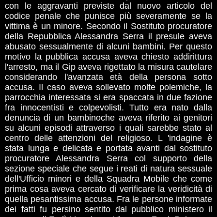
con le aggravanti previste dal nuovo articolo del
codice penale che punisce più severamente se la
vittima è un minore. Secondo il Sostituto procuratore
della Repubblica Alessandra Serra il presule aveva
abusato sessualmente di alcuni bambini. Per questo
motivo la pubblica accusa aveva chiesto addirittura
l'arresto, ma il Gip aveva rigettato la misura cautelare
considerando l'avanzata età della persona sotto
accusa. Il caso aveva sollevato molte polemiche, la
parrocchia interessata si era spaccata in due fazione
fra innocentisti e colpevolisti. Tutto era nato dalla
denuncia di un bambinoche aveva riferito ai genitori
su alcuni episodi attraverso i quali sarebbe stato al
centro delle attenzioni del religioso. L 'indagine è
stata lunga e delicata e portata avanti dal sostituto
procuratore Alessandra Serra col supporto della
sezione speciale che segue i reati di natura sessuale
dell'Ufficio minori e della Squadra Mobile che come
prima cosa aveva cercato di verificare la veridicità di
quella pesantissima accusa. Fra le persone informate
dei fatti fu persino sentito dal pubblico ministero il