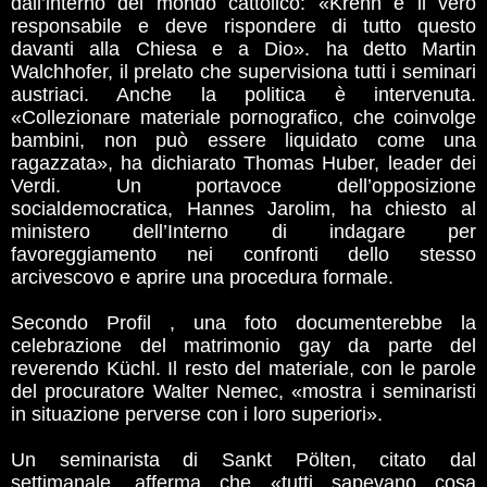
dall’interno del mondo cattolico: «Krenn è il vero
responsabile e deve rispondere di tutto questo
davanti alla Chiesa e a Dio». ha detto Martin
Walchhofer, il prelato che supervisiona tutti i seminari
austriaci. Anche la politica è intervenuta.
«Collezionare materiale pornografico, che coinvolge
bambini, non può essere liquidato come una
ragazzata», ha dichiarato Thomas Huber, leader dei
Verdi. Un portavoce dell’opposizione
socialdemocratica, Hannes Jarolim, ha chiesto al
ministero dell’Interno di indagare per
favoreggiamento nei confronti dello stesso
arcivescovo e aprire una procedura formale.
Secondo Profil , una foto documenterebbe la
celebrazione del matrimonio gay da parte del
reverendo Küchl. Il resto del materiale, con le parole
del procuratore Walter Nemec, «mostra i seminaristi
in situazione perverse con i loro superiori».
Un seminarista di Sankt Pölten, citato dal
settimanale, afferma che «tutti sapevano cosa