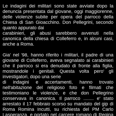
Le indagini dei militari sono state avviate dopo la
denuncia presentata dal giovane, oggi maggiorenne,
delle violenze subite per opera del parroco della
Chiesa di San Gioacchino. Don Pellegrini, secondo
quanto appurato dai
carabinieri, gli abusi sarebbero avvenuti nella
canonica della chiesa di Colleferro e, in alcuni casi,
anche a Roma.
Gia' nel '98, hanno riferito i militari, il padre di una
giovane di Colleferro, aveva segnalato ai carabinieri
che il parroco si era denudato di fronte alla figlia,
mostrandole i genitali. Questa volta pero' gli
investigatori, dopo una serie
di indagini e accertamenti, hanno trovato
nell'abitazione del religioso foto e filmati che
testimoniano le violenze, e che don Pellegrino
conservava in canonica. Il parroco ........ e' stato
arrestato il 17 febbraio scorso su mandato del gip di
Roma Romina Incutti, su richiesta del PM Carlo
Lasperanza, e portato nel carcere romano di Regina