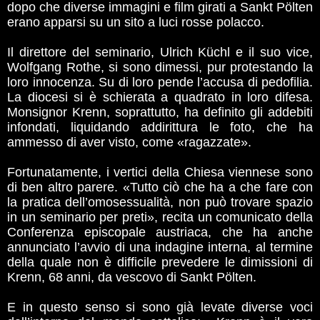
dopo che diverse immagini e film girati a Sankt Pölten
erano apparsi su un sito a luci rosse polacco.
Il direttore del seminario, Ulrich Küchl e il suo vice,
Wolfgang Rothe, si sono dimessi, pur protestando la
loro innocenza. Su di loro pende l’accusa di pedofilia.
La diocesi si è schierata a quadrato in loro difesa.
Monsignor Krenn, soprattutto, ha definito gli addebiti
infondati, liquidando addirittura le foto, che ha
ammesso di aver visto, come «ragazzate».
Fortunatamente, i vertici della Chiesa viennese sono
di ben altro parere. «Tutto ciò che ha a che fare con
la pratica dell’omosessualità, non può trovare spazio
in un seminario per preti», recita un comunicato della
Conferenza episcopale austriaca, che ha anche
annunciato l’avvio di una indagine interna, al termine
della quale non è difficile prevedere le dimissioni di
Krenn, 68 anni, da vescovo di Sankt Pölten.
E in questo senso si sono già levate diverse voci