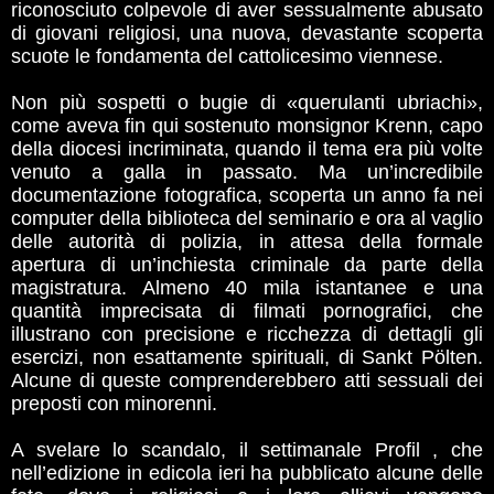
riconosciuto colpevole di aver sessualmente abusato
di giovani religiosi, una nuova, devastante scoperta
scuote le fondamenta del cattolicesimo viennese.
Non più sospetti o bugie di «querulanti ubriachi»,
come aveva fin qui sostenuto monsignor Krenn, capo
della diocesi incriminata, quando il tema era più volte
venuto a galla in passato. Ma un’incredibile
documentazione fotografica, scoperta un anno fa nei
computer della biblioteca del seminario e ora al vaglio
delle autorità di polizia, in attesa della formale
apertura di un’inchiesta criminale da parte della
magistratura. Almeno 40 mila istantanee e una
quantità imprecisata di filmati pornografici, che
illustrano con precisione e ricchezza di dettagli gli
esercizi, non esattamente spirituali, di Sankt Pölten.
Alcune di queste comprenderebbero atti sessuali dei
preposti con minorenni.
A svelare lo scandalo, il settimanale Profil , che
nell’edizione in edicola ieri ha pubblicato alcune delle