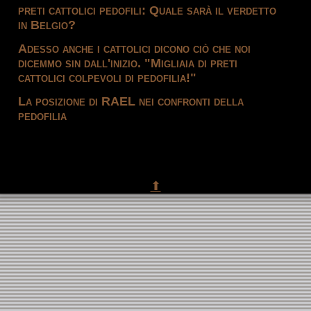
preti cattolici pedofili: Quale sarà il verdetto
in Belgio?
Adesso anche i cattolici dicono ciò che noi
dicemmo sin dall'inizio. "Migliaia di preti
cattolici colpevoli di pedofilia!"
La posizione di RAEL nei confronti della
pedofilia
⬆