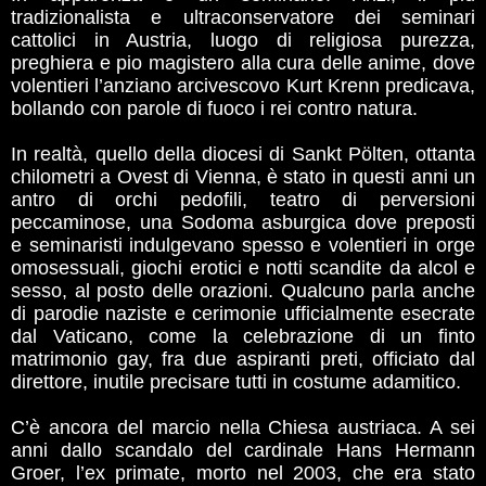
tradizionalista e ultraconservatore dei seminari
cattolici in Austria, luogo di religiosa purezza,
preghiera e pio magistero alla cura delle anime, dove
volentieri l’anziano arcivescovo Kurt Krenn predicava,
bollando con parole di fuoco i rei contro natura.
In realtà, quello della diocesi di Sankt Pölten, ottanta
chilometri a Ovest di Vienna, è stato in questi anni un
antro di orchi pedofili, teatro di perversioni
peccaminose, una Sodoma asburgica dove preposti
e seminaristi indulgevano spesso e volentieri in orge
omosessuali, giochi erotici e notti scandite da alcol e
sesso, al posto delle orazioni. Qualcuno parla anche
di parodie naziste e cerimonie ufficialmente esecrate
dal Vaticano, come la celebrazione di un finto
matrimonio gay, fra due aspiranti preti, officiato dal
direttore, inutile precisare tutti in costume adamitico.
C’è ancora del marcio nella Chiesa austriaca. A sei
anni dallo scandalo del cardinale Hans Hermann
Groer, l’ex primate, morto nel 2003, che era stato