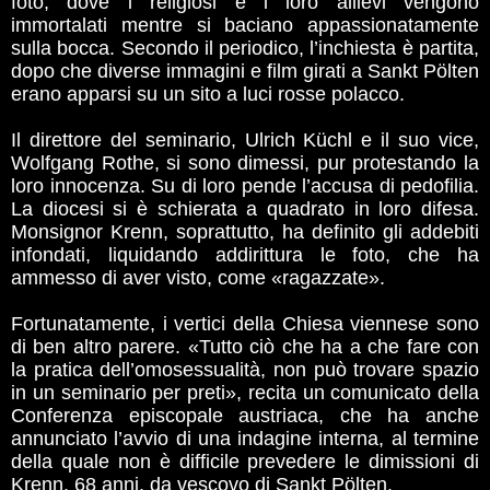
foto, dove i religiosi e i loro allievi vengono
immortalati mentre si baciano appassionatamente
sulla bocca. Secondo il periodico, l’inchiesta è partita,
dopo che diverse immagini e film girati a Sankt Pölten
erano apparsi su un sito a luci rosse polacco.
Il direttore del seminario, Ulrich Küchl e il suo vice,
Wolfgang Rothe, si sono dimessi, pur protestando la
loro innocenza. Su di loro pende l’accusa di pedofilia.
La diocesi si è schierata a quadrato in loro difesa.
Monsignor Krenn, soprattutto, ha definito gli addebiti
infondati, liquidando addirittura le foto, che ha
ammesso di aver visto, come «ragazzate».
Fortunatamente, i vertici della Chiesa viennese sono
di ben altro parere. «Tutto ciò che ha a che fare con
la pratica dell’omosessualità, non può trovare spazio
in un seminario per preti», recita un comunicato della
Conferenza episcopale austriaca, che ha anche
annunciato l’avvio di una indagine interna, al termine
della quale non è difficile prevedere le dimissioni di
Krenn, 68 anni, da vescovo di Sankt Pölten.