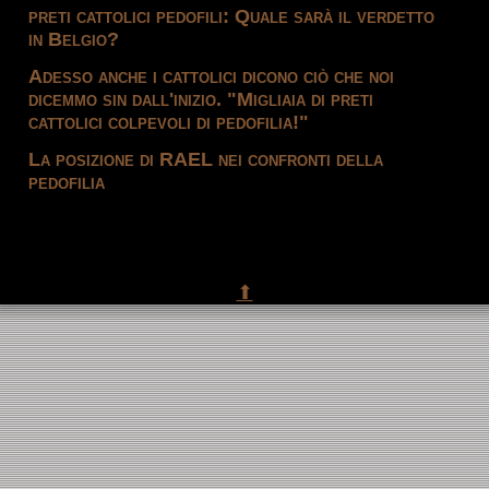
preti cattolici pedofili: Quale sarà il verdetto
in Belgio?
Adesso anche i cattolici dicono ciò che noi
dicemmo sin dall'inizio. "Migliaia di preti
cattolici colpevoli di pedofilia!"
La posizione di RAEL nei confronti della
pedofilia
⬆