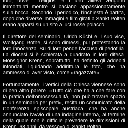
foto, dove i religiosi e i loro allievi vengono
immortalati mentre si baciano appassionatamente
sulla bocca. Secondo il periodico, l’inchiesta è partita,
dopo che diverse immagini e film girati a Sankt Pölten
erano apparsi su un sito a luci rosse polacco.
Il direttore del seminario, Ulrich Küchl e il suo vice,
Wolfgang Rothe, si sono dimessi, pur protestando la
loro innocenza. Su di loro pende l’accusa di pedofilia.
La diocesi si è schierata a quadrato in loro difesa.
Monsignor Krenn, soprattutto, ha definito gli addebiti
infondati, liquidando addirittura le foto, che ha
ammesso di aver visto, come «ragazzate».
Fortunatamente, i vertici della Chiesa viennese sono
di ben altro parere. «Tutto ciò che ha a che fare con
la pratica dell’omosessualità, non può trovare spazio
in un seminario per preti», recita un comunicato della
Conferenza episcopale austriaca, che ha anche
annunciato l’avvio di una indagine interna, al termine
della quale non è difficile prevedere le dimissioni di
Krenn, 68 anni, da vescovo di Sankt Pölten.