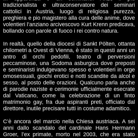
tradizionalista e ultraconservatore dei seminari
cattolici in Austria, luogo di religiosa purezza,
preghiera e pio magistero alla cura delle anime, dove
volentieri l’anziano arcivescovo Kurt Krenn predicava,
bollando con parole di fuoco i rei contro natura.
In realtà, quello della diocesi di Sankt Pölten, ottanta
chilometri a Ovest di Vienna, è stato in questi anni un
antro di orchi pedofili, teatro di perversioni
peccaminose, una Sodoma asburgica dove preposti
e seminaristi indulgevano spesso e volentieri in orge
omosessuali, giochi erotici e notti scandite da alcol e
sesso, al posto delle orazioni. Qualcuno parla anche
di parodie naziste e cerimonie ufficialmente esecrate
dal Vaticano, come la celebrazione di un finto
matrimonio gay, fra due aspiranti preti, officiato dal
direttore, inutile precisare tutti in costume adamitico.
C’è ancora del marcio nella Chiesa austriaca. A sei
anni dallo scandalo del cardinale Hans Hermann
Groer, l’ex primate, morto nel 2003, che era stato