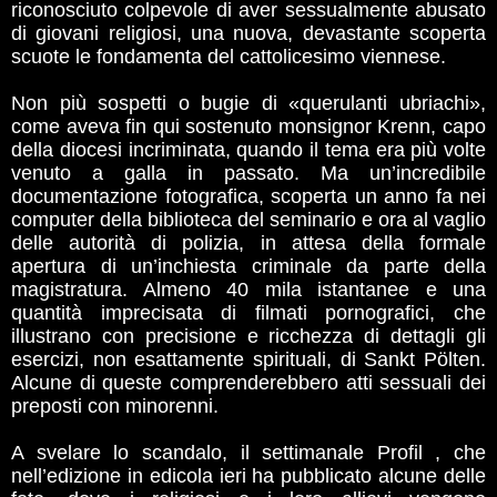
riconosciuto colpevole di aver sessualmente abusato
di giovani religiosi, una nuova, devastante scoperta
scuote le fondamenta del cattolicesimo viennese.
Non più sospetti o bugie di «querulanti ubriachi»,
come aveva fin qui sostenuto monsignor Krenn, capo
della diocesi incriminata, quando il tema era più volte
venuto a galla in passato. Ma un’incredibile
documentazione fotografica, scoperta un anno fa nei
computer della biblioteca del seminario e ora al vaglio
delle autorità di polizia, in attesa della formale
apertura di un’inchiesta criminale da parte della
magistratura. Almeno 40 mila istantanee e una
quantità imprecisata di filmati pornografici, che
illustrano con precisione e ricchezza di dettagli gli
esercizi, non esattamente spirituali, di Sankt Pölten.
Alcune di queste comprenderebbero atti sessuali dei
preposti con minorenni.
A svelare lo scandalo, il settimanale Profil , che
nell’edizione in edicola ieri ha pubblicato alcune delle