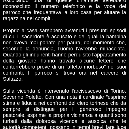
Ascoltando una di queste chiamate avrebbero
riconosciuto il numero telefonico e la voce del
parroco che frequentava la loro casa per aiutare la
ragazzina nei compiti.
Proprio a casa sarebbero avvenuti i presunti episodi
di cui il sacerdote è accusato e dei quali la bambina
non aveva mai parlato per paura, dal momento che,
secondo la denuncia, l'uomo l'avrebbe minacciata.
Quando gli inquirenti hanno perquisito l'appartamento
della giovane hanno trovato alcune lettere che
conterrebbero prove di un "affetto morboso" nei suoi
confronti. Il parroco si trova ora nel carcere di
Saluzzo.
Sulla vicenda è intervenuto l'arcivescovo di Torino,
Severino Poletto. Con una nota il cardinale "esprime
stima e fiducia nei confronti del clero torinese che da
sempre si distingue per il generoso impegno
pastorale, esprime la propria vicinanza a quanti sono
turbati dalla dolorosa vicenda e auspica che le
autorità competenti possano in tempi brevi fare luce