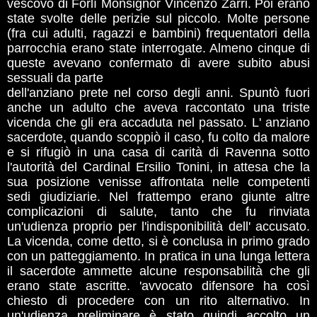
vescovo di Forlì Monsignor Vincenzo Zarri. Poi erano
state svolte delle perizie sul piccolo. Molte persone
(fra cui adulti, ragazzi e bambini) frequentatori della
parrocchia erano state interrogate. Almeno cinque di
queste avevano confermato di avere subito abusi
sessuali da parte
dell'anziano prete nel corso degli anni. Spuntò fuori
anche un adulto che aveva raccontato una triste
vicenda che gli era accaduta nel passato. L' anziano
sacerdote, quando scoppiò il caso, fu colto da malore
e si rifugiò in una casa di carità di Ravenna sotto
l'autorità del Cardinal Ersilio Tonini, in attesa che la
sua posizione venisse affrontata nelle competenti
sedi giudiziarie. Nel frattempo erano giunte altre
complicazioni di salute, tanto che fu rinviata
un'udienza proprio per l'indisponibilità dell' accusato.
La vicenda, come detto, si è conclusa in primo grado
con un patteggiamento. In pratica in una lunga lettera
il sacerdote ammette alcune responsabilità che gli
erano state ascritte. 'avvocato difensore ha così
chiesto di procedere con un rito alternativo. In
un'udienza preliminare è stato quindi accolto un