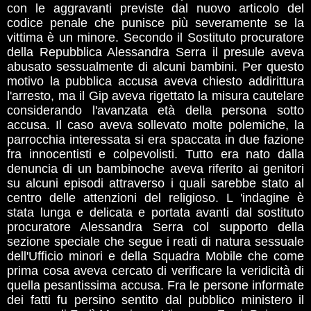
con le aggravanti previste dal nuovo articolo del
codice penale che punisce più severamente se la
vittima è un minore. Secondo il Sostituto procuratore
della Repubblica Alessandra Serra il presule aveva
abusato sessualmente di alcuni bambini. Per questo
motivo la pubblica accusa aveva chiesto addirittura
l'arresto, ma il Gip aveva rigettato la misura cautelare
considerando l'avanzata età della persona sotto
accusa. Il caso aveva sollevato molte polemiche, la
parrocchia interessata si era spaccata in due fazione
fra innocentisti e colpevolisti. Tutto era nato dalla
denuncia di un bambinoche aveva riferito ai genitori
su alcuni episodi attraverso i quali sarebbe stato al
centro delle attenzioni del religioso. L 'indagine è
stata lunga e delicata e portata avanti dal sostituto
procuratore Alessandra Serra col supporto della
sezione speciale che segue i reati di natura sessuale
dell'Ufficio minori e della Squadra Mobile che come
prima cosa aveva cercato di verificare la veridicità di
quella pesantissima accusa. Fra le persone informate
dei fatti fu persino sentito dal pubblico ministero il