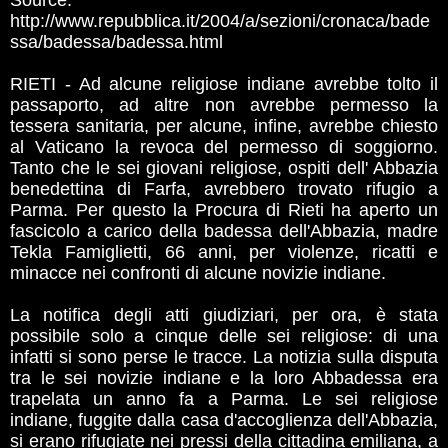
Source:
http://www.repubblica.it/2004/a/sezioni/cronaca/bade
ssa/badessa/badessa.html
RIETI - Ad alcune religiose indiane avrebbe tolto il
passaporto, ad altre non avrebbe permesso la
tessera sanitaria, per alcune, infine, avrebbe chiesto
al Vaticano la revoca del permesso di soggiorno.
Tanto che le sei giovani religiose, ospiti dell' Abbazia
benedettina di Farfa, avrebbero trovato rifugio a
Parma. Per questo la Procura di Rieti ha aperto un
fascicolo a carico della badessa dell'Abbazia, madre
Tekla Famiglietti, 66 anni, per violenze, ricatti e
minacce nei confronti di alcune novizie indiane.
La notifica degli atti giudiziari, per ora, è stata
possibile solo a cinque delle sei religiose: di una
infatti si sono perse le tracce. La notizia sulla disputa
tra le sei novizie indiane e la loro Abbadessa era
trapelata un anno fa a Parma. Le sei religiose
indiane, fuggite dalla casa d'accoglienza dell'Abbazia,
si erano rifugiate nei pressi della cittadina emiliana, a