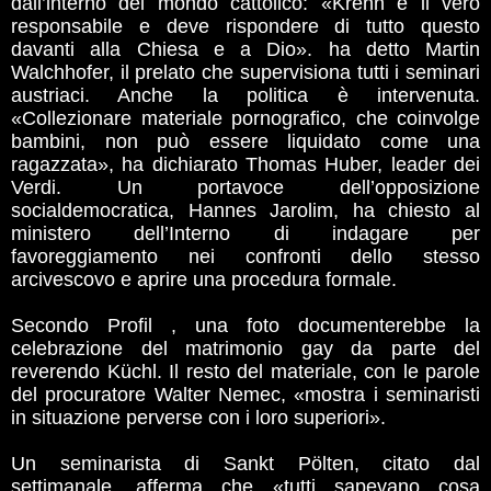
dall’interno del mondo cattolico: «Krenn è il vero
responsabile e deve rispondere di tutto questo
davanti alla Chiesa e a Dio». ha detto Martin
Walchhofer, il prelato che supervisiona tutti i seminari
austriaci. Anche la politica è intervenuta.
«Collezionare materiale pornografico, che coinvolge
bambini, non può essere liquidato come una
ragazzata», ha dichiarato Thomas Huber, leader dei
Verdi. Un portavoce dell’opposizione
socialdemocratica, Hannes Jarolim, ha chiesto al
ministero dell’Interno di indagare per
favoreggiamento nei confronti dello stesso
arcivescovo e aprire una procedura formale.
Secondo Profil , una foto documenterebbe la
celebrazione del matrimonio gay da parte del
reverendo Küchl. Il resto del materiale, con le parole
del procuratore Walter Nemec, «mostra i seminaristi
in situazione perverse con i loro superiori».
Un seminarista di Sankt Pölten, citato dal
settimanale, afferma che «tutti sapevano cosa