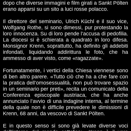
dopo che diverse immagini e film girati a Sankt Pölten
erano apparsi su un sito a luci rosse polacco.
Il direttore del seminario, Ulrich Küchl e il suo vice,
Wolfgang Rothe, si sono dimessi, pur protestando la
loro innocenza. Su di loro pende l’accusa di pedofilia.
La diocesi si è schierata a quadrato in loro difesa.
Monsignor Krenn, soprattutto, ha definito gli addebiti
infondati, liquidando addirittura le foto, che ha
ammesso di aver visto, come «ragazzate».
Fortunatamente, i vertici della Chiesa viennese sono
di ben altro parere. «Tutto ciò che ha a che fare con
la pratica dell’omosessualità, non può trovare spazio
in un seminario per preti», recita un comunicato della
Conferenza episcopale austriaca, che ha anche
annunciato l’avvio di una indagine interna, al termine
della quale non è difficile prevedere le dimissioni di
Krenn, 68 anni, da vescovo di Sankt Pölten.
E in questo senso si sono già levate diverse voci