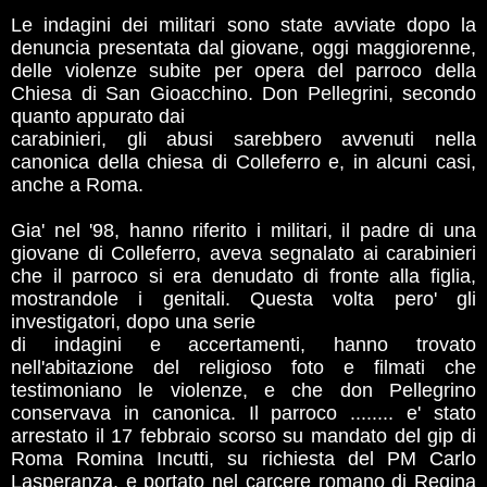
Le indagini dei militari sono state avviate dopo la
denuncia presentata dal giovane, oggi maggiorenne,
delle violenze subite per opera del parroco della
Chiesa di San Gioacchino. Don Pellegrini, secondo
quanto appurato dai
carabinieri, gli abusi sarebbero avvenuti nella
canonica della chiesa di Colleferro e, in alcuni casi,
anche a Roma.
Gia' nel '98, hanno riferito i militari, il padre di una
giovane di Colleferro, aveva segnalato ai carabinieri
che il parroco si era denudato di fronte alla figlia,
mostrandole i genitali. Questa volta pero' gli
investigatori, dopo una serie
di indagini e accertamenti, hanno trovato
nell'abitazione del religioso foto e filmati che
testimoniano le violenze, e che don Pellegrino
conservava in canonica. Il parroco ........ e' stato
arrestato il 17 febbraio scorso su mandato del gip di
Roma Romina Incutti, su richiesta del PM Carlo
Lasperanza, e portato nel carcere romano di Regina