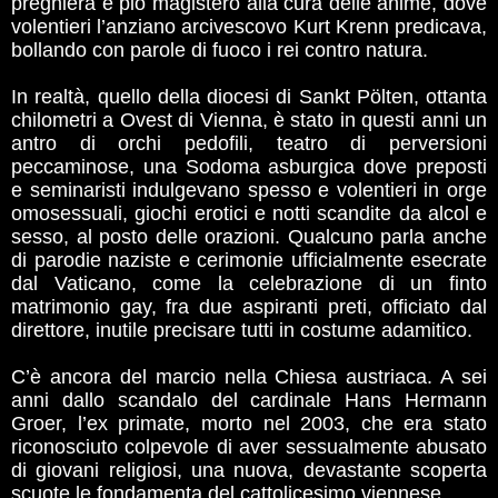
preghiera e pio magistero alla cura delle anime, dove
volentieri l’anziano arcivescovo Kurt Krenn predicava,
bollando con parole di fuoco i rei contro natura.
In realtà, quello della diocesi di Sankt Pölten, ottanta
chilometri a Ovest di Vienna, è stato in questi anni un
antro di orchi pedofili, teatro di perversioni
peccaminose, una Sodoma asburgica dove preposti
e seminaristi indulgevano spesso e volentieri in orge
omosessuali, giochi erotici e notti scandite da alcol e
sesso, al posto delle orazioni. Qualcuno parla anche
di parodie naziste e cerimonie ufficialmente esecrate
dal Vaticano, come la celebrazione di un finto
matrimonio gay, fra due aspiranti preti, officiato dal
direttore, inutile precisare tutti in costume adamitico.
C’è ancora del marcio nella Chiesa austriaca. A sei
anni dallo scandalo del cardinale Hans Hermann
Groer, l’ex primate, morto nel 2003, che era stato
riconosciuto colpevole di aver sessualmente abusato
di giovani religiosi, una nuova, devastante scoperta
scuote le fondamenta del cattolicesimo viennese.