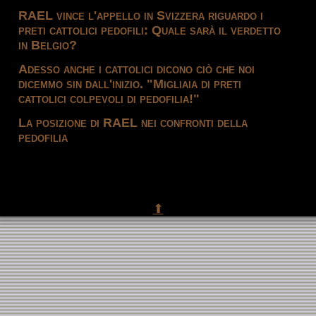
RAEL vince l'appello in Svizzera riguardo i
preti cattolici pedofili: Quale sarà il verdetto
in Belgio?
Adesso anche i cattolici dicono ciò che noi
dicemmo sin dall'inizio. "Migliaia di preti
cattolici colpevoli di pedofilia!"
La posizione di RAEL nei confronti della
pedofilia
⬆