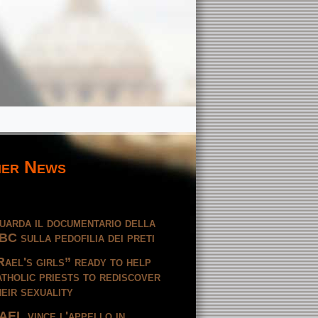
er News
uarda il documentario della
BC sulla pedofilia dei preti
Rael's girls” ready to help
atholic priests to rediscover
heir sexuality
AEL vince l'appello in