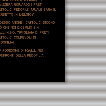
vizzera riguardo i preti
attolici pedofili: Quale sarà il
erdetto in Belgio?
desso anche i cattolici dicono
iò che noi dicemmo sin
ll'inizio. "Migliaia di preti
ttolici colpevoli di
edofilia!"
a posizione di RAEL nei
onfronti della pedofilia