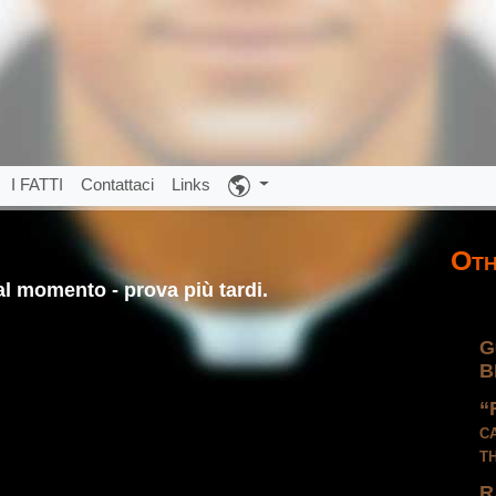
I FATTI
Contattaci
Links
Oth
 momento - prova più tardi.
G
B
“
c
t
R