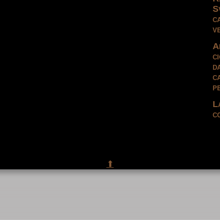
S
c
v
A
c
da
ca
p
L
c
⬆