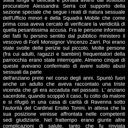
stata lunga e delicata e portata avanti dal sostituto
procuratore Alessandra Serra col supporto della
sezione speciale che segue i reati di natura sessuale
dell'Ufficio minori e della Squadra Mobile che come
prima cosa aveva cercato di verificare la veridicità di
quella pesantissima accusa. Fra le persone informate
dei fatti fu persino sentito dal pubblico ministero il
vescovo di Forlì Monsignor Vincenzo Zarri. Poi erano
state svolte delle perizie sul piccolo. Molte persone
(fra cui adulti, ragazzi e bambini) frequentatori della
parrocchia erano state interrogate. Almeno cinque di
queste avevano confermato di avere subito abusi
sessuali da parte
dell'anziano prete nel corso degli anni. Spuntò fuori
anche un adulto che aveva raccontato una triste
vicenda che gli era accaduta nel passato. L' anziano
sacerdote, quando scoppiò il caso, fu colto da malore
e si rifugiò in una casa di carità di Ravenna sotto
l'autorità del Cardinal Ersilio Tonini, in attesa che la
sua posizione venisse affrontata nelle competenti
sedi giudiziarie. Nel frattempo erano giunte altre
complicazioni di salute, tanto che fu rinviata