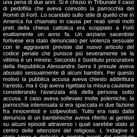
una pena di due anni. Si è chiuso in Tribunale il caso
di pedofilia che aveva coinvolto la parrocchia dei
Romiti di Forlì. Lo scandalo sullo stile di quello che in
America ha chiamato in causa per reati simili molti
preti della chiesa cattolica era scoppiato a Forlì
esattamente un anno fa. Un anziano sacerdote
forlivese era stato denunciato per violenza sessuale
con le aggravanti previste dal nuovo articolo del
codice penale che punisce più severamente se la
vittima è un minore. Secondo il Sostituto procuratore
della Repubblica Alessandra Serra il presule aveva
abusato sessualmente di alcuni bambini. Per questo
motivo la pubblica accusa aveva chiesto addirittura
l'arresto, ma il Gip aveva rigettato la misura cautelare
considerando l'avanzata età della persona sotto
accusa. Il caso aveva sollevato molte polemiche, la
parrocchia interessata si era spaccata in due fazione
fra innocentisti e colpevolisti. Tutto era nato dalla
denuncia di un bambinoche aveva riferito ai genitori
su alcuni episodi attraverso i quali sarebbe stato al
centro delle attenzioni del religioso. L 'indagine è